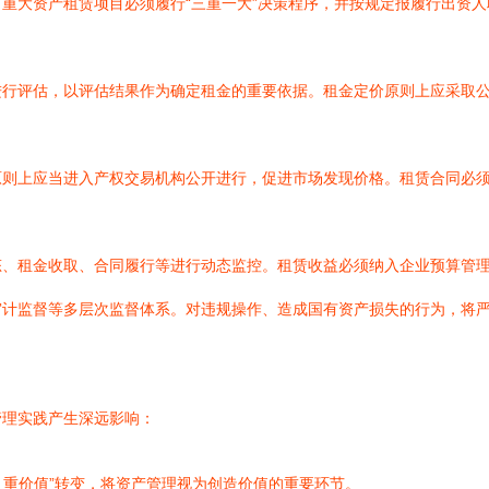
重大资产租赁项目必须履行“三重一大”决策程序，并按规定报履行出资
进行评估，以评估结果作为确定租金的重要依据。租金定价原则上应采取
原则上应当进入产权交易机构公开进行，促进市场发现价格。租赁合同必
态、租金收取、合同履行等进行动态监控。租赁收益必须纳入企业预算管
审计监督等多层次监督体系。对违规操作、造成国有资产损失的行为，将
管理实践产生深远影响：
、重价值”转变，将资产管理视为创造价值的重要环节。